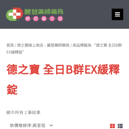
跳
至
主
要
內
依
價
容
格
首頁
/
德之寶線上商店 – 麗登藥師藥局
/ 商品標籤為 “德之寶 全日B群
排
EX緩釋錠”
序：
高
至
德之寶 全日B群EX緩釋
低
錠
顯示所有 2 筆結果