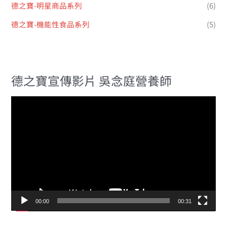
德之寶-明星商品系列
(6)
德之寶-機能性食品系列
(5)
德之寶宣傳影片 吳念庭營養師
視
訊
播
放
器
00:00
00:31