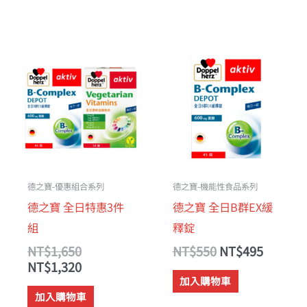
原
目
原
目
始
前
始
前
價
價
價
價
格：
格：
格：
格：
NT$1,650。
NT$1,320。
NT$550。
NT$49
德之寶-優惠組合系列
德之寶-機能性食品系列
德之寶 全日特惠3件
德之寶 全日B群EX緩
組
釋錠
NT$
1,650
NT$
550
NT$
495
NT$
1,320
加入購物車
加入購物車