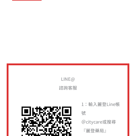
搜
尋
關
LINE@
鍵
諮詢客服
字
:
1：輸入麗登Line帳
號
＠citycare或搜尋
『麗登藥局』