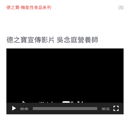
德之寶-機能性食品系列
(5)
德之寶宣傳影片 吳念庭營養師
視
訊
播
放
器
00:00
00:31