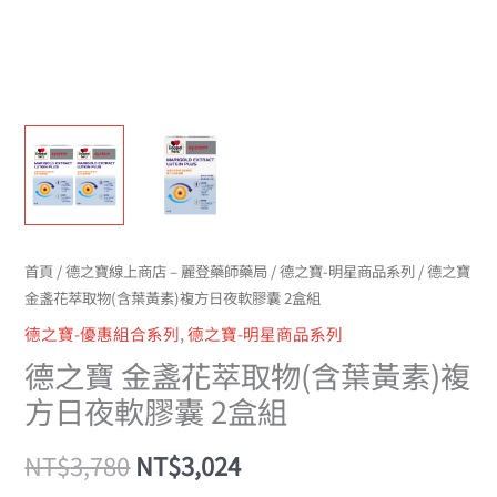
黃
素)
複
方
日
夜
軟
膠
囊
首頁
/
德之寶線上商店 – 麗登藥師藥局
/
德之寶-明星商品系列
/ 德之寶
2
金盞花萃取物(含葉黃素)複方日夜軟膠囊 2盒組
盒
德之寶-優惠組合系列
,
德之寶-明星商品系列
組
德之寶 金盞花萃取物(含葉黃素)複
數
量
方日夜軟膠囊 2盒組
NT$
3,780
NT$
3,024