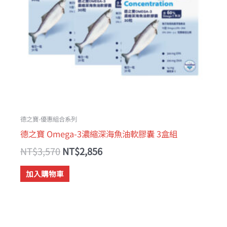
德之寶-優惠組合系列
德之寶 Omega-3濃縮深海魚油軟膠囊 3盒組
NT$
3,570
NT$
2,856
加入購物車
原
目