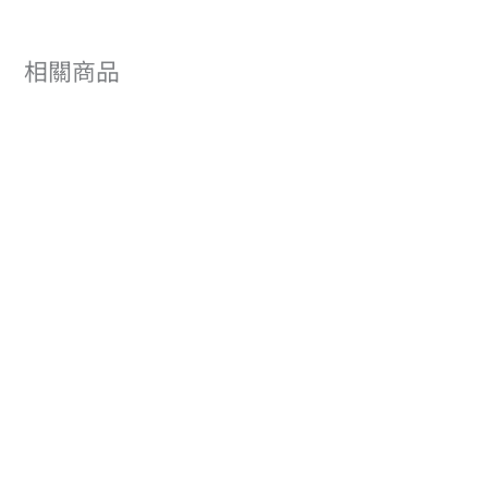
相關商品
原
目
始
前
價
價
格：
格：
NT$790。
NT$711。