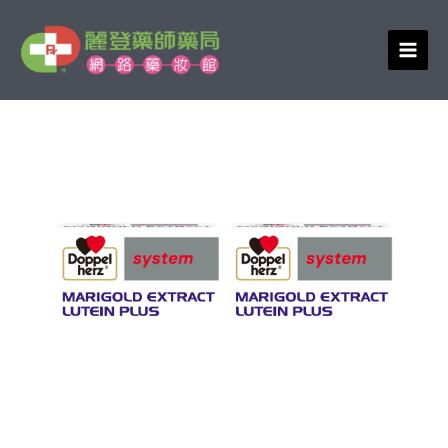
跳
至
主
要
內
容
德
原
目
之
始
前
寶
金
價
價
盞
格：
格：
花
NT$3,780。
NT$3,024。
萃
取
物
(含
葉