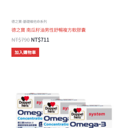
德之寶-基礎維他命系列
德之寶 南瓜籽油男性舒暢複方軟膠囊
NT$
790
NT$
711
加入購物車
原
目
始
前
價
價
格：
格：
NT$3,570。
NT$2,856。