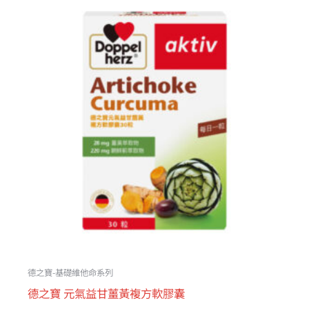
始
前
價
價
格：
格：
NT$790。
NT$711。
德之寶-基礎維他命系列
德之寶 元氣益甘薑黃複方軟膠囊