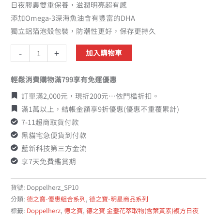
日夜膠囊雙重保養，滋潤明亮超有感
添加Omega-3深海魚油含有豐富的DHA
獨立鋁箔泡殼包裝，防潮性更好，保存更持久
-
+
加入購物車
輕鬆消費購物滿799享有免運優惠
訂單滿2,000元，現折200元…依門檻折扣。
滿1萬以上，結帳金額享9折優惠(優惠不重覆累計)
7-11超商取貨付款
黑貓宅急便貨到付款
藍新科技第三方金流
享7天免費鑑賞期
貨號:
Doppelherz_SP10
分類:
德之寶-優惠組合系列
,
德之寶-明星商品系列
標籤:
Doppelherz
,
德之寶
,
德之寶 金盞花萃取物(含葉黃素)複方日夜