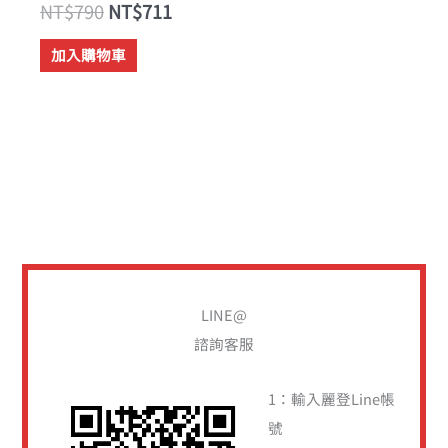
NT$
790
NT$
711
加入購物車
搜
尋
關
LINE@
鍵
諮詢客服
字
:
1：輸入麗登Line帳
號