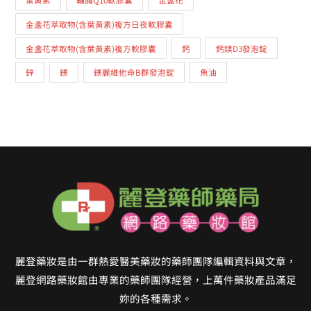
金盞花萃取物(含葉黃素)複方日夜軟膠囊
金盞花萃取物(含葉黃素)複方軟膠囊
鈣
鈣鎂D3發泡錠
鋅
鎂
鎂麗維他命B群發泡錠
魚油
麗登藥妝是由一群熱愛醫美藥妝的藥師團隊編輯資料與文章，
麗登網路藥妝館由專業的藥師團隊經營，上萬件藥妝產品滿足
妳的各種需求。