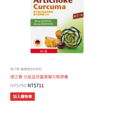
德之寶-基礎維他命系列
德之寶 元氣益甘薑黃複方軟膠囊
NT$
790
NT$
711
加入購物車