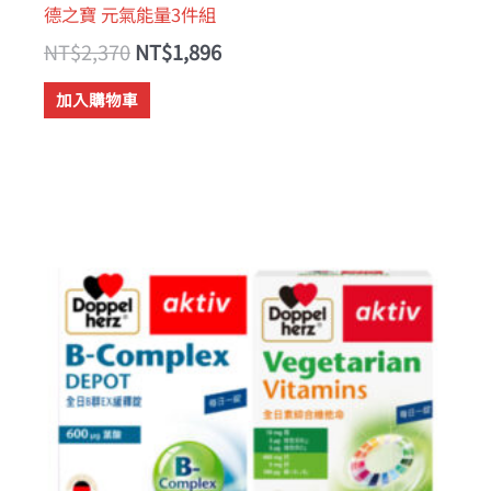
德之寶 元氣能量3件組
NT$
2,370
NT$
1,896
加入購物車
原
目
始
前
價
價
格：
格：
NT$1,650。
NT$1,320。