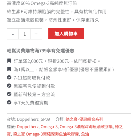
高濃度60% Omega-3高純度無汙染
維生素E可維持細胞膜的完整性，具有抗氧化作用
獨立鋁箔泡殼包裝，防潮性更好，保存更持久
-
+
加入購物車
輕鬆消費購物滿799享有免運優惠
訂單滿2,000元，現折200元…依門檻折扣。
滿1萬以上，結帳金額享9折優惠(優惠不重覆累計)
7-11超商取貨付款
黑貓宅急便貨到付款
藍新科技第三方金流
享7天免費鑑賞期
貨號:
Doppelherz_SP09
分類:
德之寶-優惠組合系列
標籤:
Doppelherz
,
Omega-3
,
Omega-3濃縮深海魚油軟膠囊
,
德之
寶
,
德之寶 Omega-3濃縮深海魚油軟膠囊
,
魚油