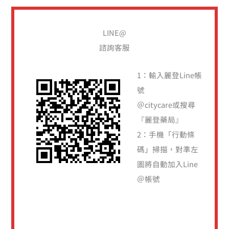
尋
關
LINE@
鍵
諮詢客服
字
:
1：輸入麗登Line帳
號
＠citycare或搜尋
『麗登藥局』
2：手機「行動條
碼」掃描，對準左
圖將自動加入Line
＠帳號