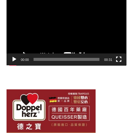
視
訊
播
放
器
00:00
00:31