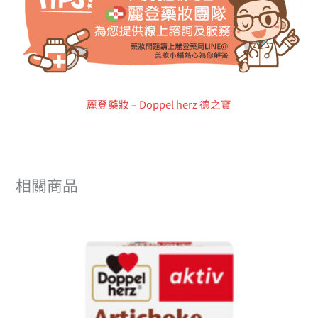
麗登藥妝 – Doppel herz 德之寶
相關商品
原
目
始
前
價
價
格：
格：
NT$790。
NT$711。