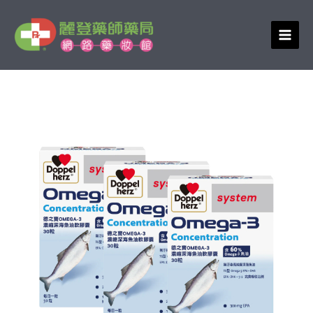
跳
至
主
要
內
容
德
原
目
之
始
前
寶
Omega-
價
價
3
格：
格：
濃
NT$3,570。
NT$2,856。
縮
深
海
魚
油