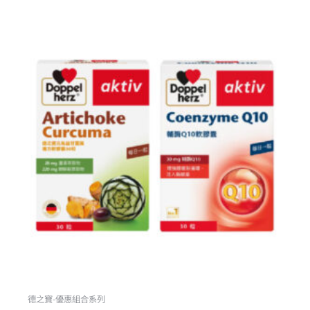
原
目
始
前
價
價
格：
格：
NT$2,370。
NT$1,896。
德之寶-優惠組合系列