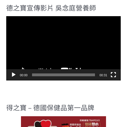
德之寶宣傳影片 吳念庭營養師
視
訊
播
放
器
00:00
00:31
得之寶 – 德國保健品第一品牌