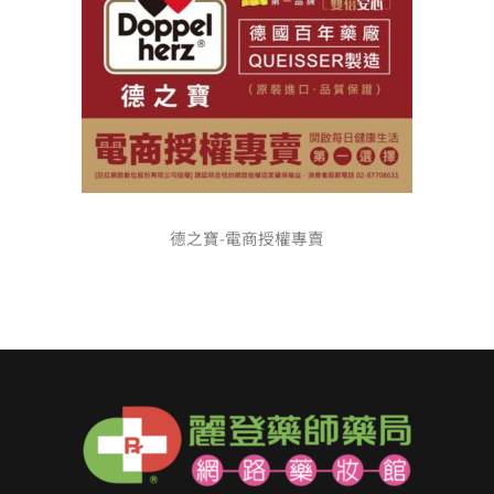
德之寶-電商授權專賣