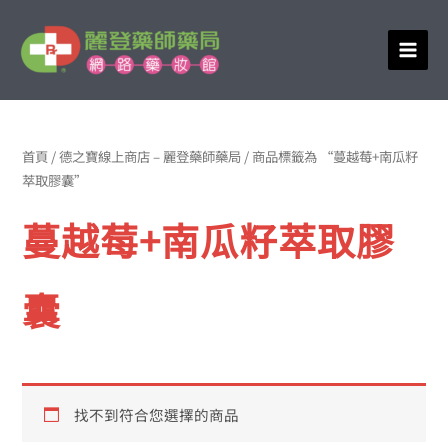
跳
至
主
要
內
容
首頁
/
德之寶線上商店 – 麗登藥師藥局
/ 商品標籤為 “蔓越莓+南瓜籽
萃取膠囊”
蔓越莓+南瓜籽萃取膠
囊
找不到符合您選擇的商品