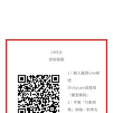
搜
尋
關
LINE@
鍵
諮詢客服
字
:
1：輸入麗登Line帳
號
＠citycare或搜尋
『麗登藥局』
2：手機「行動條
碼」掃描，對準左