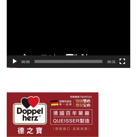
視
訊
播
放
器
00:00
00:31