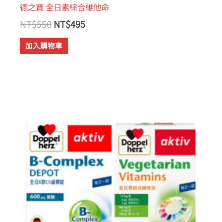
德之寶 全日素綜合維他命
NT$
550
NT$
495
加入購物車
原
目
始
前
價
價
格：
格：
NT$1,650。
NT$1,320。