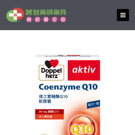
跳
至
主
要
內
容
德
原
目
之
始
前
寶
輔
價
價
酶
格：
格：
Q10
NT$2,160。
NT$1,944。
軟
膠
囊
90
粒