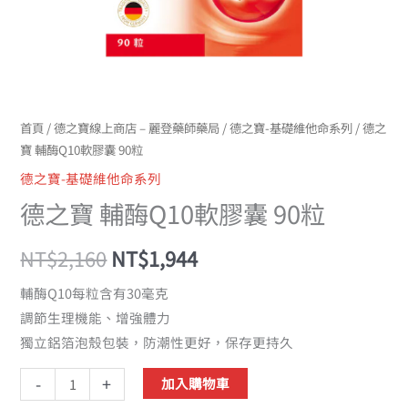
數
量
首頁
/
德之寶線上商店 – 麗登藥師藥局
/
德之寶-基礎維他命系列
/ 德之
寶 輔酶Q10軟膠囊 90粒
德之寶-基礎維他命系列
德之寶 輔酶Q10軟膠囊 90粒
NT$
2,160
NT$
1,944
輔酶Q10每粒含有30毫克
調節生理機能、增強體力
獨立鋁箔泡殼包裝，防潮性更好，保存更持久
-
+
加入購物車