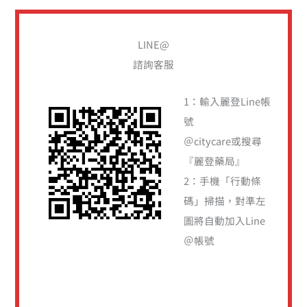
尋
關
LINE@
鍵
諮詢客服
字
:
1：輸入麗登Line帳
號
＠citycare或搜尋
『麗登藥局』
2：手機「行動條
碼」掃描，對準左
圖將自動加入Line
＠帳號