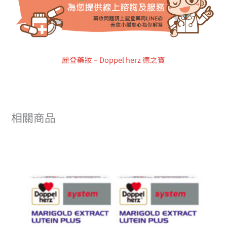
麗登藥妝 – Doppel herz 德之寶
相關商品
原
目
始
前
價
價
格：
格：
NT$3,780。
NT$3,024。