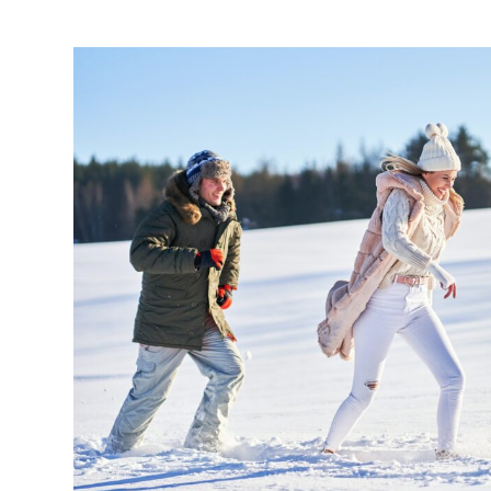
醫
學
X
營
養
雙
科
推
薦
:
優
質
魚
油
篇