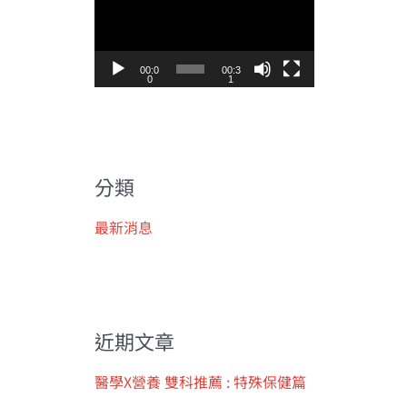
訊
播
放
00:0
00:3
0
1
器
分類
最新消息
近期文章
醫學X營養 雙科推薦 : 特殊保健篇