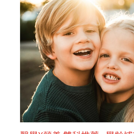
X
營
養
雙
科
推
薦
:
學
齡
補
充
篇