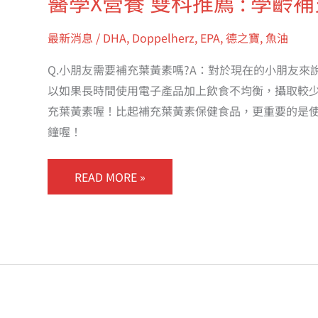
醫學X營養 雙科推薦 : 學齡
最新消息
/
DHA
,
Doppelherz
,
EPA
,
德之寶
,
魚油
Q.小朋友需要補充葉黃素嗎?A：對於現在的小朋友來
以如果長時間使用電子產品加上飲食不均衡，攝取較
充葉黃素喔！比起補充葉黃素保健食品，更重要的是使用
鐘喔！
READ MORE »