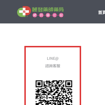
跳
至
首
主
要
內
容
LINE@
諮詢客服