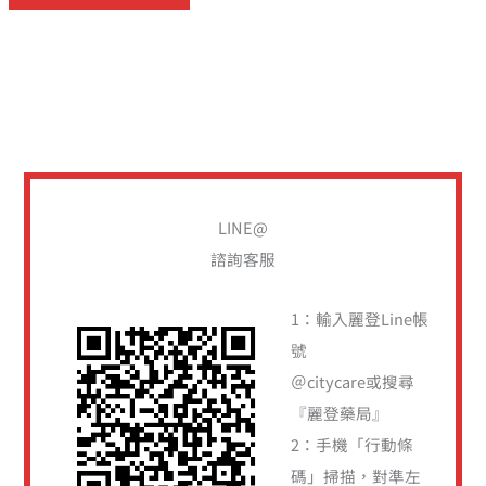
LINE@
諮詢客服
1：輸入麗登Line帳
號
＠citycare或搜尋
『麗登藥局』
2：手機「行動條
碼」掃描，對準左