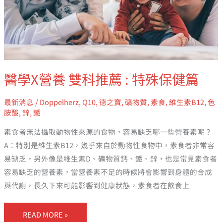
保
健
篇
醫學X營養 雙科推薦 : 特殊保健篇
最新消息
/
Doppelherz
,
Q10
,
德之寶
,
礦物質
,
素食
,
維生素B12
,
色
胺酸
,
鋅
,
鐵
素食者無法攝取動物性來源的食物，容易缺乏哪一些營養素呢？
A：特別是維生素B12，幾乎來自於動物性食物中，素食者非常容
易缺乏，另外像是維生素D、礦物質鈣、鐵、鋅，也是常見素食者
容易缺乏的營養素，當營養素不足的時候將會影響到身體的合成
與代謝，長久下來可能影響到健康狀態，素食者在飲食上
READ MORE »