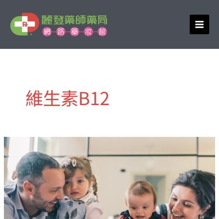
跳
至
主
要
內
容
維生素B12
醫
學
X
營
養
雙
科
推
薦
:
特
殊