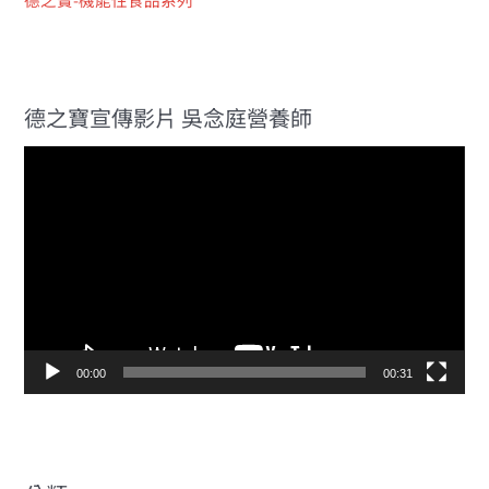
德之寶宣傳影片 吳念庭營養師
視
訊
播
放
器
00:00
00:31
分類
最新消息